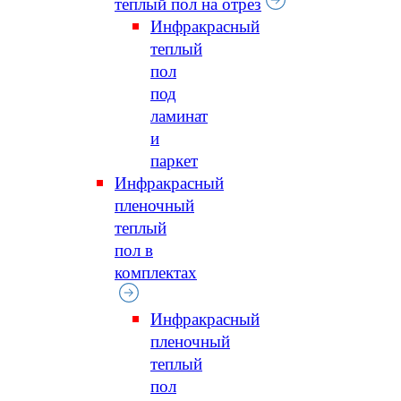
теплый пол на отрез
Инфракрасный
теплый
пол
под
ламинат
и
паркет
Инфракрасный
пленочный
теплый
пол в
комплектах
Инфракрасный
пленочный
теплый
пол