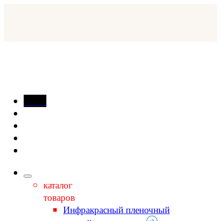
Skip
to
content
Menu
каталог
товаров
Инфракрасный пленочный